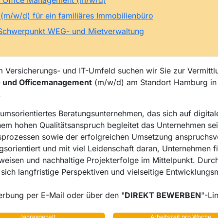
& Office Management (m/w/d)
m/w/d) für ein familiäres Immobilienbüro
 Schwerpunkt WEG- und Mietverwaltung
 Versicherungs- und IT-Umfeld suchen wir Sie zur Vermittlun
t- und Officemanagement
(m/w/d) am Standort Hamburg in T
.
msorientiertes Beratungsunternehmen, das sich auf digital
inem hohen Qualitätsanspruch begleitet das Unternehmen se
sprozessen sowie der erfolgreichen Umsetzung anspruchsvol
ngsorientiert und mit viel Leidenschaft daran, Unternehmen f
weisen und nachhaltige Projekterfolge im Mittelpunkt. Durc
sich langfristige Perspektiven und vielseitige Entwicklungs
erbung per E-Mail oder über den "
DIREKT BEWERBEN
"-Li
Jahresgehalt
Arbeitszeit pro Woche