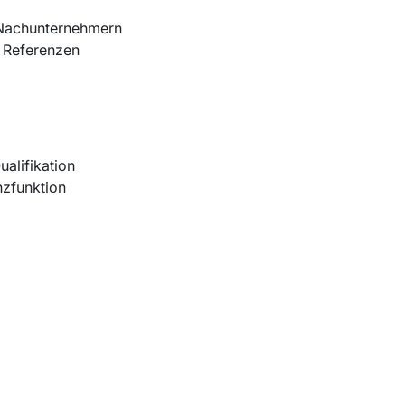
d Nachunternehmern
d Referenzen
ualifikation
nzfunktion