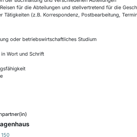
en der Buchhaltung und verschiedenen Abteilungen
isen für die Abteilungen und stellvertretend für die Gesch
er Tätigkeiten (z.B. Korrespondenz, Postbearbeitung, Term
ng oder betriebswirtschaftliches Studium
in Wort und Schrift
gsfähigkeit
se
hpartner(in)
Wagenhaus
 150