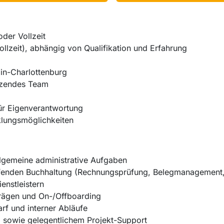
oder Vollzeit
llzeit), abhängig von Qualifikation und Erfahrung
in-Charlottenburg
ätzendes Team
für Eigenverantwortung
klungsmöglichkeiten
lgemeine administrative Aufgaben
ufenden Buchhaltung (Rechnungsprüfung, Belegmanagement,
enstleistern
trägen und On-/Offboarding
rf und interner Abläufe
 sowie gelegentlichem Projekt-Support