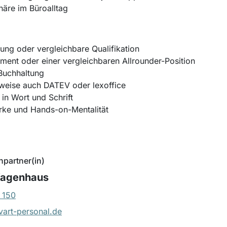
häre im Büroalltag
ng oder vergleichbare Qualifikation
ment oder einer vergleichbaren Allrounder-Position
Buchhaltung
rweise auch DATEV oder lexoffice
in Wort und Schrift
rke und Hands-on-Mentalität
hpartner(in)
Wagenhaus
 150
art-personal.de