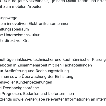
00 Euro (auf Vollzeitbasis), je nach Qualifikation und Erfa
eit zum mobilen Arbeiten
dungswege
inem innovativen Elektronikunternehmen
altungsspielraum
ene Unternehmenskultur
z direkt vor Ort
ufträgen inklusive technischer und kaufmännischer Klärung
eboten in Zusammenarbeit mit den Fachabteilungen
ur Auslieferung und Rechnungsstellung
rminen sowie Überwachung der Einhaltung
auensvoller Kundenbeziehungen
nd Feedbackgespräche
 Prognosen, Bedarfen und Lieferterminen
ends sowie Weitergabe relevanter Informationen an interne