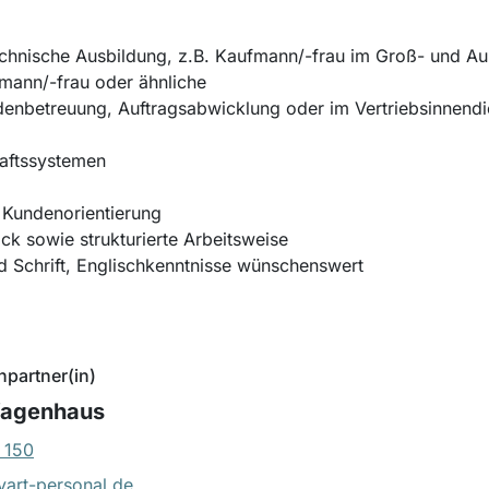
chnische Ausbildung, z.B. Kaufmann/-frau im Groß- und 
mann/-frau oder ähnliche
denbetreuung, Auftragsabwicklung oder im Vertriebsinnendi
aftssystemen
 Kundenorientierung
k sowie strukturierte Arbeitsweise
d Schrift, Englischkenntnisse wünschenswert
hpartner(in)
Wagenhaus
 150
art-personal.de