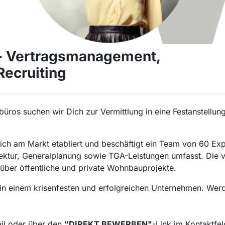
- Vertragsmanagement,
Recruiting
ros suchen wir Dich zur Vermittlung in eine Festanstellun
eich am Markt etabliert und beschäftigt ein Team von 60 Ex
ktur, Generalplanung sowie TGA-Leistungen umfasst. Die vi
 über öffentliche und private Wohnbauprojekte.
a in einem krisenfesten und erfolgreichen Unternehmen. Werd
ail oder über den
"DIREKT BEWERBEN"
-Link im Kontaktfel