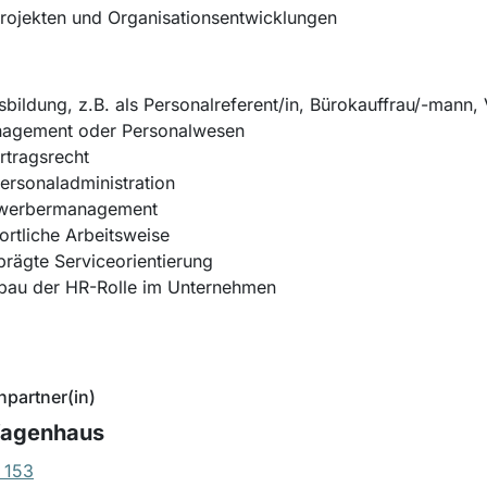
rojekten und Organisationsentwicklungen
ildung, z.B. als Personalreferent/in, Bürokauffrau/-mann,
anagement oder Personalwesen
ertragsrecht
Personaladministration
 Bewerbermanagement
wortliche Arbeitsweise
rägte Serviceorientierung
sbau der HR-Rolle im Unternehmen
hpartner(in)
Wagenhaus
 153