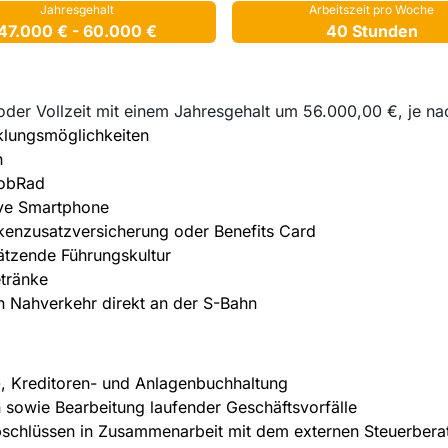
Jahresgehalt
Arbeitszeit pro Woche
47.000 € - 60.000 €
40 Stunden
- oder Vollzeit mit einem Jahresgehalt um 56.000,00 €, je na
cklungsmöglichkeiten
h
JobRad
ive Smartphone
nkenzusatzversicherung oder Benefits Card
tzende Führungskultur
etränke
n Nahverkehr direkt an der S-Bahn
-, Kreditoren- und Anlagenbuchhaltung
owie Bearbeitung laufender Geschäftsvorfälle
schlüssen in Zusammenarbeit mit dem externen Steuerbera