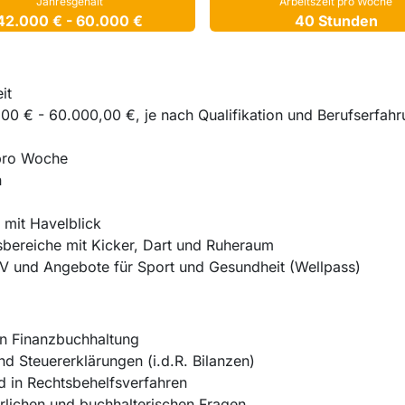
Jahresgehalt
Arbeitszeit pro Woche
42.000 € - 60.000 €
40 Stunden
it
,00 € - 60.000,00 €, je nach Qualifikation und Berufserfah
 pro Woche
n
o mit Havelblick
ereiche mit Kicker, Dart und Ruheraum
PNV und Angebote für Sport und Gesundheit (Wellpass)
en Finanzbuchhaltung
d Steuererklärungen (i.d.R. Bilanzen)
d in Rechtsbehelfsverfahren
rlichen und buchhalterischen Fragen