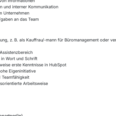
von Informationen
ten und interner Kommunikation
 im Unternehmen
fgaben an das Team
g, z. B. als Kauffrau/-mann für Büromanagement oder vergl
Assistenzbereich
in Wort und Schrift
weise erste Kenntnisse in HubSpot
ohe Eigeninitiative
 Teamfähigkeit
orientierte Arbeitsweise
hpartner(in)